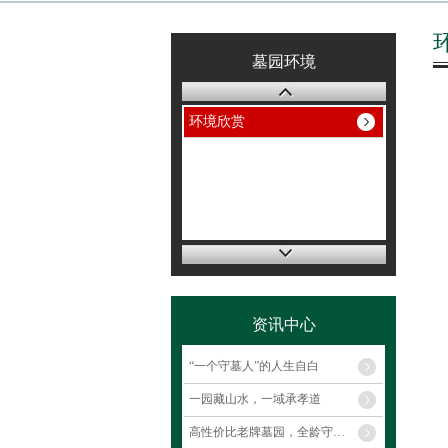
墓园环境
环境欣赏
资讯中心
“一个守墓人”的人生自白
一园藏山水，一域承孝道
高性价比老牌墓园，全龄守护省心优选