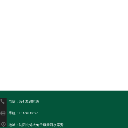
电话：024-31288436
手机：13324038652
地址：沈阳北郊大甸子镇柴河水库旁