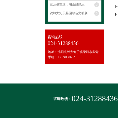
三龙拱吉壤，湖山藏静思
上
铁岭大河贝墓园绿色文明新风福地，全维贴心长效安居净土
下
咨询热线
024-31288436
地址：沈阳北郊大甸子镇柴河水库旁
手机：13324038652
024-31288436
咨询热线：