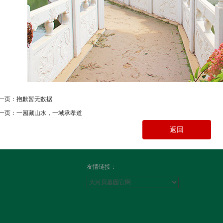
一页：
抱歉暂无数据
一页：
一园藏山水，一域承孝道
返回
友情链接：