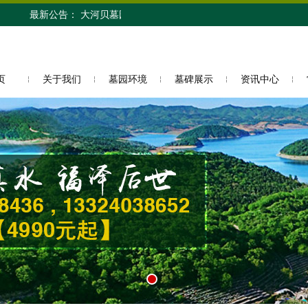
新公告： 大河贝墓园欢迎您的参观访问！
页
关于我们
墓园环境
墓碑展示
资讯中心