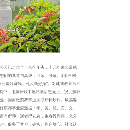
今天已走过了十余个年头，十几年来非常感
您们的孝道与真诚，可亲、可敬。咱们相处
办公墓好赚钱，死人钱好挣”。对此我敢直言不
在其中，用殡葬钱中饱私囊后患无止。况且殡葬
业，因而做殡葬事业采取那种炒作、欺骗客
好殡葬事业应遵循：孝、美、优、安、文
逝有所葬，逝者得安息，生者得慰藉，充分
户，服务于客户，确实让客户放心、社会认