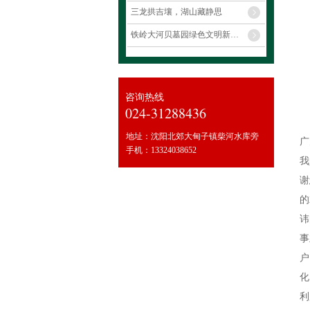
三龙拱吉壤，湖山藏静思
铁岭大河贝墓园绿色文明新风福地，全维贴心长效安居净土
咨询热线
024-31288436
地址：沈阳北郊大甸子镇柴河水库旁
广
手机：13324038652
我
谢
的
讳
事
户
化
利