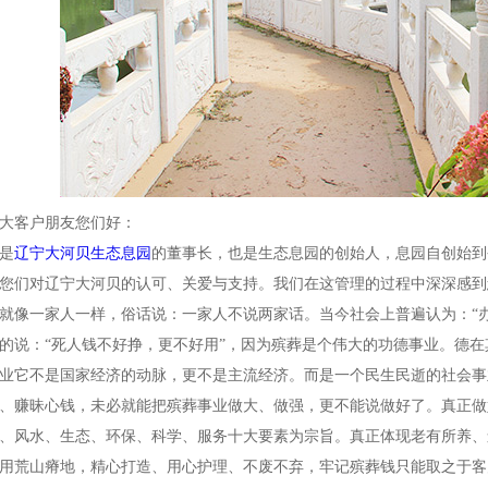
大客户朋友您们好：
是
辽宁大河贝生态息园
的董事长，也是生态息园的创始人，息园自创始到
您们对辽宁大河贝的认可、关爱与支持。我们在这管理的过程中深深感到
就像一家人一样，俗话说：一家人不说两家话。当今社会上普遍认为：“
的说：“死人钱不好挣，更不好用”，因为殡葬是个伟大的功德事业。德
业它不是国家经济的动脉，更不是主流经济。而是一个民生民逝的社会事
、赚昧心钱，未必就能把殡葬事业做大、做强，更不能说做好了。真正做
、风水、生态、环保、科学、服务十大要素为宗旨。真正体现老有所养、
用荒山瘠地，精心打造、用心护理、不废不弃，牢记殡葬钱只能取之于客