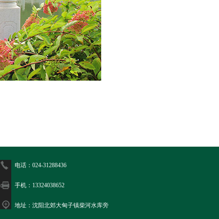
电话：024-31288436
手机：13324038652
地址：沈阳北郊大甸子镇柴河水库旁