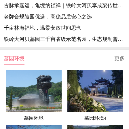
古脉承嘉运，龟境纳祯祥｜铁岭大河贝李成梁传世祖脉生态陵园
老牌合规陵园优选，高稳品质安心之选
千亩林海福地，温柔安放世间思念
铁岭大河贝墓园三千亩省级示范名园，生态规制普惠精护安心福地
墓园环境
更多
墓园环境
墓园环境4