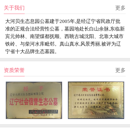
关于我们
更多
大河贝生态息园公墓建于2005年,是经辽宁省民政厅批
准的正规合法经营性公墓，墓园地处长白山余脉,东临新
宾元帅林、南望煤都抚顺、西眺古城沈阳、北靠大城市
铁岭、与柴河水库毗邻。真山真水,风景秀丽,被评为辽
宁省十大品牌生态墓园。
资质荣誉
更多