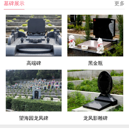
墓碑展示
更多
高端碑
黑金瓶
龙凤影雕碑
望海园龙凤碑