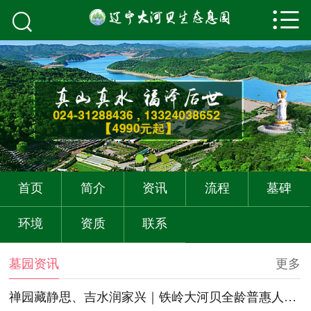



首页
关于我们
墓园资讯
购墓流程
墓碑展示
首页
简介
资讯
流程
墓碑
墓园环境
环境
资质
联系
资质荣誉
墓园资讯
更多
联系我们
禅园藏静思、吉水润家兴｜铁岭大河贝全龄普惠人文生态标杆陵园