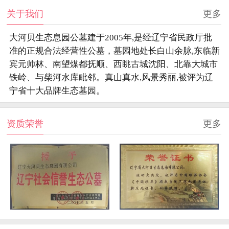
关于我们
更多
大河贝生态息园公墓建于2005年,是经辽宁省民政厅批
准的正规合法经营性公墓，墓园地处长白山余脉,东临新
宾元帅林、南望煤都抚顺、西眺古城沈阳、北靠大城市
铁岭、与柴河水库毗邻。真山真水,风景秀丽,被评为辽
宁省十大品牌生态墓园。
资质荣誉
更多