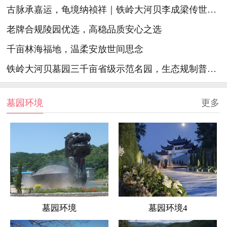
古脉承嘉运，龟境纳祯祥｜铁岭大河贝李成梁传世祖脉生态陵园
老牌合规陵园优选，高稳品质安心之选
千亩林海福地，温柔安放世间思念
铁岭大河贝墓园三千亩省级示范名园，生态规制普惠精护安心福地
墓园环境
更多
墓园环境
墓园环境4