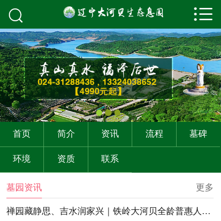



首页
关于我们
墓园资讯
购墓流程
墓碑展示
首页
简介
资讯
流程
墓碑
墓园环境
环境
资质
联系
资质荣誉
墓园资讯
更多
联系我们
禅园藏静思、吉水润家兴｜铁岭大河贝全龄普惠人文生态标杆陵园