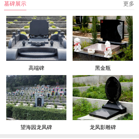
墓碑展示
更多
高端碑
黑金瓶
龙凤影雕碑
望海园龙凤碑