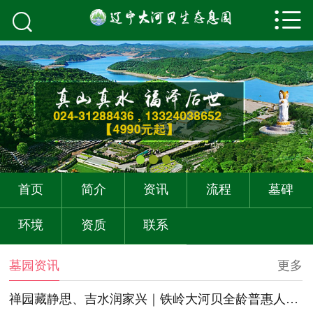



首页
关于我们
墓园资讯
购墓流程
墓碑展示
首页
简介
资讯
流程
墓碑
墓园环境
环境
资质
联系
资质荣誉
墓园资讯
更多
联系我们
禅园藏静思、吉水润家兴｜铁岭大河贝全龄普惠人文生态标杆陵园