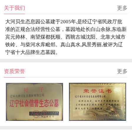
关于我们
更多
大河贝生态息园公墓建于2005年,是经辽宁省民政厅批
准的正规合法经营性公墓，墓园地处长白山余脉,东临新
宾元帅林、南望煤都抚顺、西眺古城沈阳、北靠大城市
铁岭、与柴河水库毗邻。真山真水,风景秀丽,被评为辽
宁省十大品牌生态墓园。
资质荣誉
更多