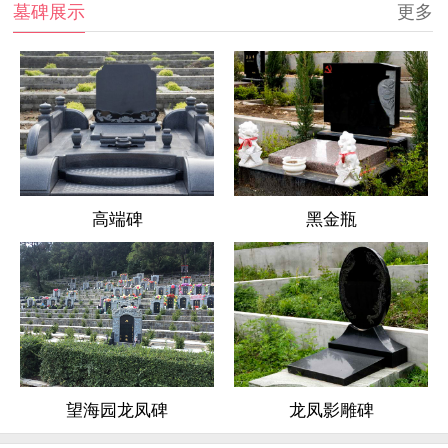
墓碑展示
更多
高端碑
黑金瓶
龙凤影雕碑
望海园龙凤碑