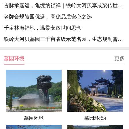
古脉承嘉运，龟境纳祯祥｜铁岭大河贝李成梁传世祖脉生态陵园
老牌合规陵园优选，高稳品质安心之选
千亩林海福地，温柔安放世间思念
铁岭大河贝墓园三千亩省级示范名园，生态规制普惠精护安心福地
墓园环境
更多
墓园环境
墓园环境4