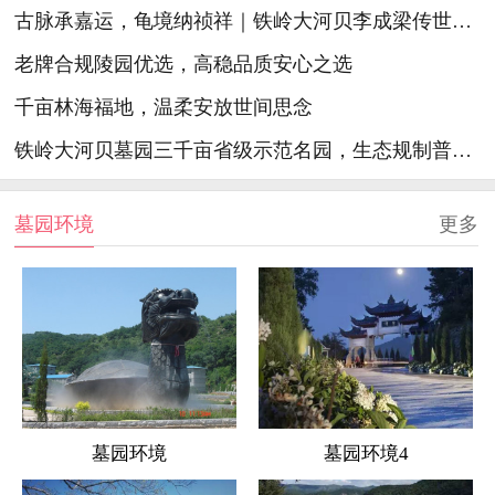
古脉承嘉运，龟境纳祯祥｜铁岭大河贝李成梁传世祖脉生态陵园
老牌合规陵园优选，高稳品质安心之选
千亩林海福地，温柔安放世间思念
铁岭大河贝墓园三千亩省级示范名园，生态规制普惠精护安心福地
墓园环境
更多
墓园环境
墓园环境4