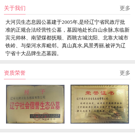
关于我们
更多
大河贝生态息园公墓建于2005年,是经辽宁省民政厅批
准的正规合法经营性公墓，墓园地处长白山余脉,东临新
宾元帅林、南望煤都抚顺、西眺古城沈阳、北靠大城市
铁岭、与柴河水库毗邻。真山真水,风景秀丽,被评为辽
宁省十大品牌生态墓园。
资质荣誉
更多