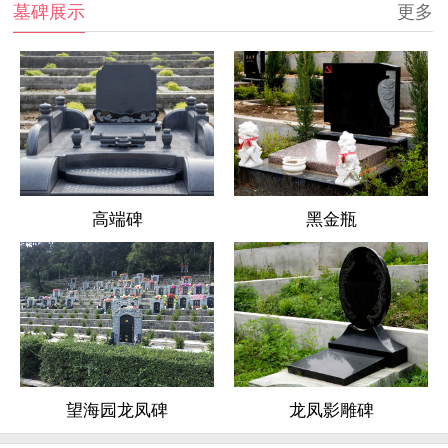
墓碑展示
更多
高端碑
黑金瓶
龙凤影雕碑
望海园龙凤碑