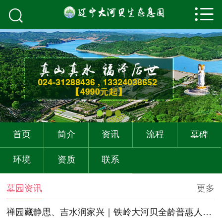



首页
关于我们
墓园资讯
购墓流程
墓碑展示
首页
简介
资讯
流程
墓碑
墓园环境
环境
资质
联系
资质荣誉
墓园资讯
更多
联系我们
禅园藏静思、吉水润家兴｜铁岭大河贝全龄普惠人文生态标杆陵园