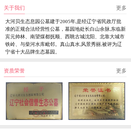
关于我们
更多
大河贝生态息园公墓建于2005年,是经辽宁省民政厅批
准的正规合法经营性公墓，墓园地处长白山余脉,东临新
宾元帅林、南望煤都抚顺、西眺古城沈阳、北靠大城市
铁岭、与柴河水库毗邻。真山真水,风景秀丽,被评为辽
宁省十大品牌生态墓园。
资质荣誉
更多