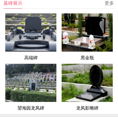
墓碑展示
更多
高端碑
黑金瓶
龙凤影雕碑
望海园龙凤碑