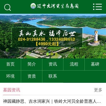



首页
关于我们
墓园资讯
购墓流程
墓碑展示
首页
简介
资讯
流程
墓碑
墓园环境
环境
资质
联系
资质荣誉
墓园资讯
更多
联系我们
禅园藏静思、吉水润家兴｜铁岭大河贝全龄普惠人文生态标杆陵园