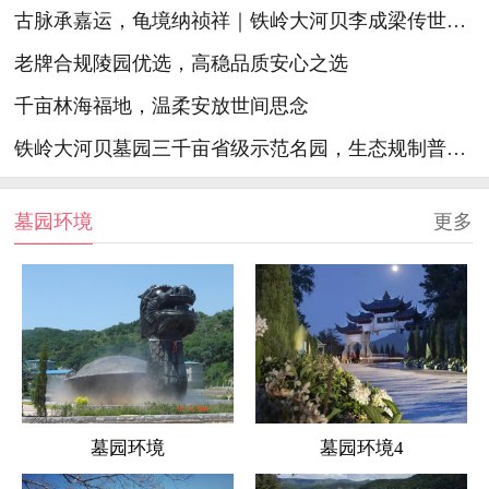
古脉承嘉运，龟境纳祯祥｜铁岭大河贝李成梁传世祖脉生态陵园
老牌合规陵园优选，高稳品质安心之选
千亩林海福地，温柔安放世间思念
铁岭大河贝墓园三千亩省级示范名园，生态规制普惠精护安心福地
墓园环境
更多
墓园环境
墓园环境4